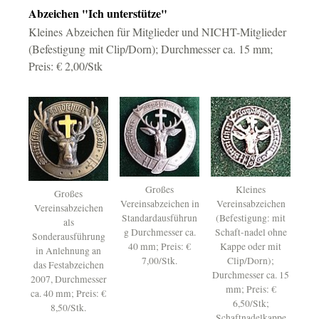
Abzeichen "Ich unterstütze"
Kleines Abzeichen für Mitglieder und NICHT-Mitglieder
(Befestigung mit Clip/Dorn); Durchmesser ca. 15 mm;
Preis: € 2,00/Stk
Großes
Kleines
Großes
Vereinsabzeichen in
Vereinsabzeichen
Vereinsabzeichen
Standardausführun
(Befestigung: mit
als
g Durchmesser ca.
Schaft-nadel ohne
Sonderausführung
40 mm; Preis: €
Kappe oder mit
in Anlehnung an
7,00/Stk.
Clip/Dorn);
das Festabzeichen
Durchmesser ca. 15
2007, Durchmesser
mm; Preis: €
ca. 40 mm; Preis: €
6,50/Stk;
8,50/Stk.
Schaftnadelkappe