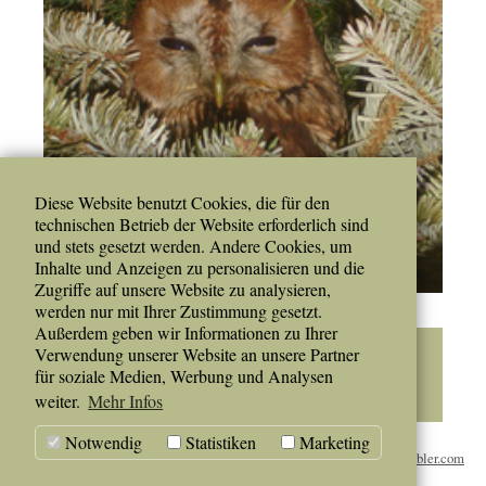
Diese Website benutzt Cookies, die für den
technischen Betrieb der Website erforderlich sind
und stets gesetzt werden. Andere Cookies, um
Inhalte und Anzeigen zu personalisieren und die
Zugriffe auf unsere Website zu analysieren,
werden nur mit Ihrer Zustimmung gesetzt.
Außerdem geben wir Informationen zu Ihrer
Termine
Verwendung unserer Website an unsere Partner
für soziale Medien, Werbung und Analysen
Es gibt keine Ereignisse in der aktuellen Ansicht.
weiter.
Mehr Infos
Notwendig
Statistiken
Marketing
© 2025 Steirischer
www.koerbler.com
Jagdschutzverein