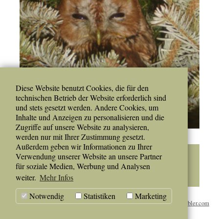
Diese Website benutzt Cookies, die für den
technischen Betrieb der Website erforderlich sind
und stets gesetzt werden. Andere Cookies, um
Inhalte und Anzeigen zu personalisieren und die
Zugriffe auf unsere Website zu analysieren,
werden nur mit Ihrer Zustimmung gesetzt.
Außerdem geben wir Informationen zu Ihrer
Termine
Verwendung unserer Website an unsere Partner
für soziale Medien, Werbung und Analysen
Es gibt keine Ereignisse in der aktuellen Ansicht.
weiter.
Mehr Infos
Notwendig
Statistiken
Marketing
© 2025 Steirischer
www.koerbler.com
Jagdschutzverein